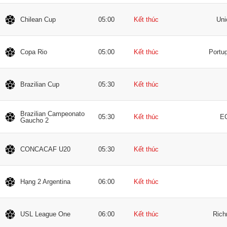
Chilean Cup
05:00
Kết thúc
Uni
Copa Rio
05:00
Kết thúc
Portu
Brazilian Cup
05:30
Kết thúc
Brazilian Campeonato
05:30
Kết thúc
EC
Gaucho 2
CONCACAF U20
05:30
Kết thúc
Hạng 2 Argentina
06:00
Kết thúc
USL League One
06:00
Kết thúc
Rich