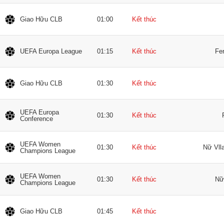
Giao Hữu CLB
01:00
Kết thúc
UEFA Europa League
01:15
Kết thúc
Fe
Giao Hữu CLB
01:30
Kết thúc
UEFA Europa
01:30
Kết thúc
Conference
UEFA Women
01:30
Kết thúc
Nữ Vll
Champions League
UEFA Women
01:30
Kết thúc
Nữ
Champions League
Giao Hữu CLB
01:45
Kết thúc