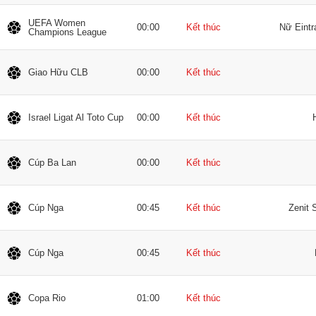
UEFA Women
00:00
Kết thúc
Nữ Eintr
Champions League
Giao Hữu CLB
00:00
Kết thúc
Israel Ligat Al Toto Cup
00:00
Kết thúc
Cúp Ba Lan
00:00
Kết thúc
Cúp Nga
00:45
Kết thúc
Zenit 
Cúp Nga
00:45
Kết thúc
Copa Rio
01:00
Kết thúc