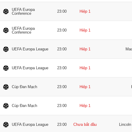
UEFA Europa
23:00
Hiệp 1
Conference
UEFA Europa
23:00
Hiệp 1
Conference
UEFA Europa League
23:00
Hiệp 1
Mac
UEFA Europa League
23:00
Hiệp 1
Cúp Đan Mạch
23:00
Hiệp 1
Cúp Đan Mạch
23:00
Hiệp 1
UEFA Europa League
23:00
Chưa bắt đầu
Lincol