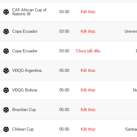
CAF African Cup of
03:00
Kết thúc
Nations W
Copa Ecuador
03:00
Kết thúc
Univer
Copa Ecuador
03:00
Chưa bắt đầu
VĐQG Argentina
05:00
Kết thúc
VĐQG Bolivia
05:00
Kết thúc
Na
Brazilian Cup
05:00
Kết thúc
Chilean Cup
05:00
Kết thúc
Santia