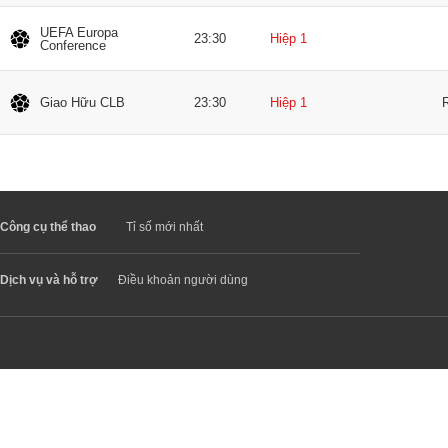
UEFA Europa
23:30
Hiệp 1
Conference
Giao Hữu CLB
23:30
Hiệp 1
Công cụ thể thao
Tỉ số mới nhất
Dịch vụ và hỗ trợ
Điều khoản người dùng